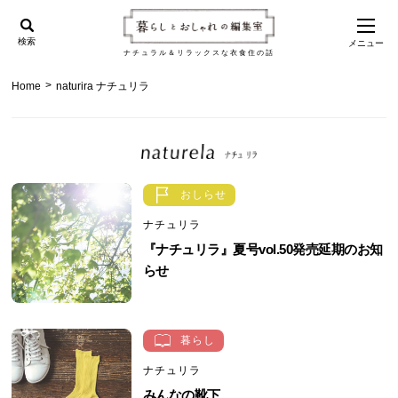
検索
メニュー
ナチュラル＆リラックスな衣食住の話
>
Home
naturira ナチュリラ
おしらせ
ナチュリラ
『ナチュリラ』夏号vol.50発売延期のお知
らせ
暮らし
ナチュリラ
みんなの靴下