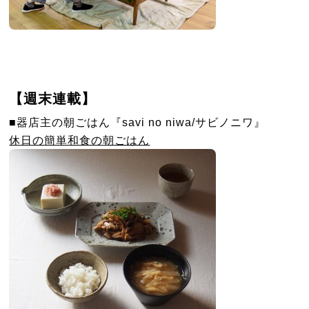
【週末連載】
■器店主の朝ごはん『savi no niwa/サビノニワ』
休日の簡単和食の朝ごはん