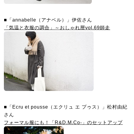
■「annabelle（アナベル）」伊佐さん
「気温と衣服の調合」～おしゃれ暦vol.69師走
■「Ecru et pousse（エクリュ エ プゥス）」松村由紀
さん
フォーマル服にも！「R&D.M.Co-」のセットアップ