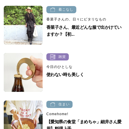
着こなし
香菜子さんの、日々にピタリなもの
香菜子さん、最近どんな服で出かけてい
ますか？【初...
雑貨
今日のひとしな
使わない時も美しく
住まい
Comehome!
【愛知県の食堂「まめちゃ」細井さん愛
用】料理上手...