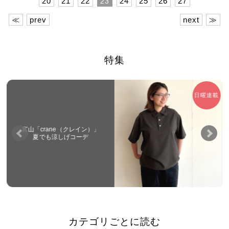
20
21
22
24
25
26
27
23
≪
prev
next
≫
特集
日曜連載
富山「crane（クレイン）」
夏でも涼しげコーデ
カテゴリごとに読む