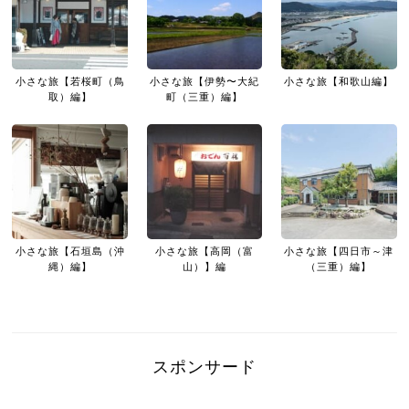
小さな旅【若桜町（鳥
小さな旅【伊勢〜大紀
小さな旅【和歌山編】
取）編】
町（三重）編】
小さな旅【石垣島（沖
小さな旅【高岡（富
小さな旅【四日市～津
縄）編】
山）】編
（三重）編】
スポンサード