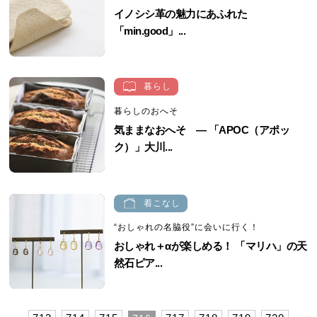
イノシシ革の魅力にあふれた
「min.good」...
暮らし
暮らしのおへそ
気ままなおへそ ― 「APOC（アポッ
ク）」大川...
着こなし
“おしゃれの名脇役”に会いに行く！
おしゃれ＋αが楽しめる！ 「マリハ」の天
然石ピア...