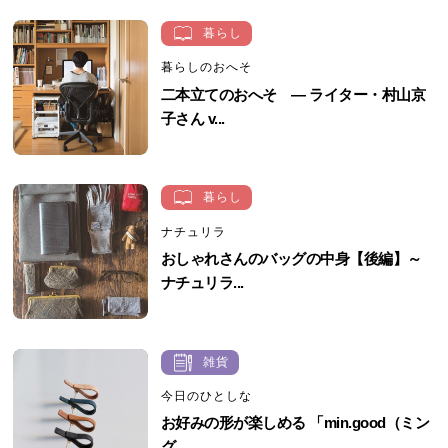
暮らし
暮らしのおへそ
二本立てのおへそ ― ライター・村山京
子さん v...
暮らし
ナチュリラ
おしゃれさんのバッグの中身【後編】～
ナチュリラ...
雑貨
今日のひとしな
お好みの形が楽しめる 「min.good（ミン
グ...