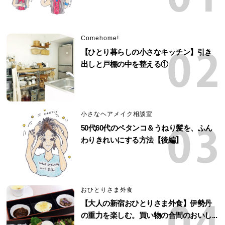
Comehome!
【ひとり暮らしの小さなキッチン】引き
出しと戸棚の中を整える①
小さなヘアメイク相談室
50代60代のペタンコ＆うねり髪を、ふん
わりきれいにする方法【後編】
おひとりさま外食
【大人の新宿おひとりさま外食】伊勢丹
の重力を楽しむ。買い物の合間のおいし...