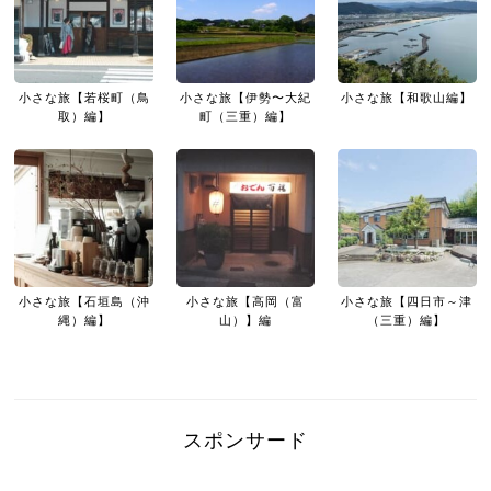
小さな旅【若桜町（鳥
小さな旅【伊勢〜大紀
小さな旅【和歌山編】
取）編】
町（三重）編】
小さな旅【石垣島（沖
小さな旅【高岡（富
小さな旅【四日市～津
縄）編】
山）】編
（三重）編】
スポンサード