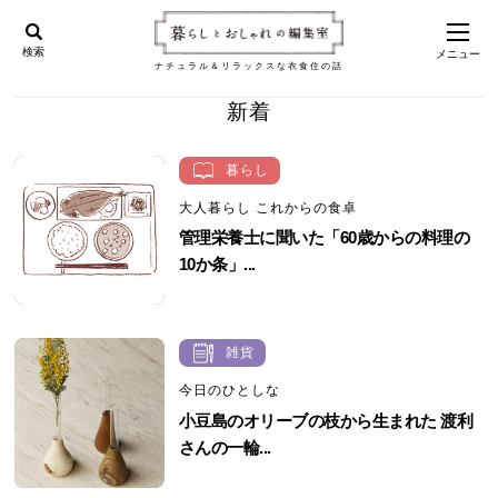
検索
メニュー
ナチュラル＆リラックスな衣食住の話
新着
暮らし
大人暮らし これからの食卓
管理栄養士に聞いた「60歳からの料理の
10か条」...
雑貨
今日のひとしな
小豆島のオリーブの枝から生まれた 渡利
さんの一輪...