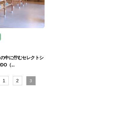
」の中に佇むセレクトシ
O（...
1
2
3