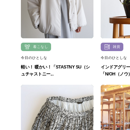
着こなし
雑貨
今日のひとしな
今日のひとしな
軽い！ 暖かい！「STASTNY SU（シ
インドアグリ
ュチャストニー...
「N/OH（ノ