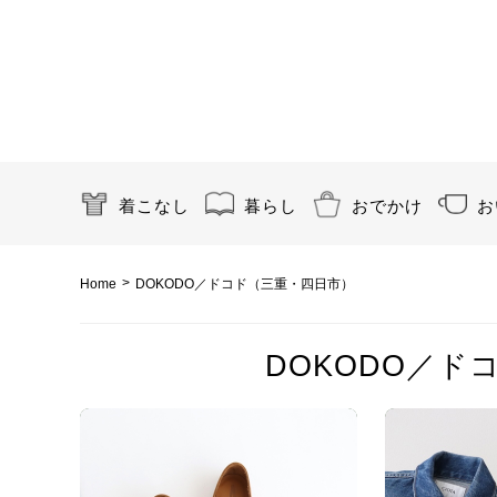
着こなし
暮らし
おでかけ
お
>
Home
DOKODO／ドコド（三重・四日市）
DOKODO／ド