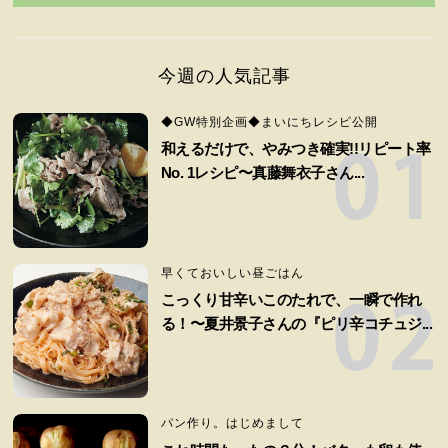
今週の人気記事
◆GW特別企画◆まいにちレシピ公開
和えるだけで、やみつき確実!!リピート率
No. 1レシピ〜真藤舞衣子さん...
早くておいしい昼ごはん
こっくり甘辛いこのたれで、一瞬で作れ
る！〜夏井景子さんの『ピリ辛コチュジ...
パン作り。はじめまして