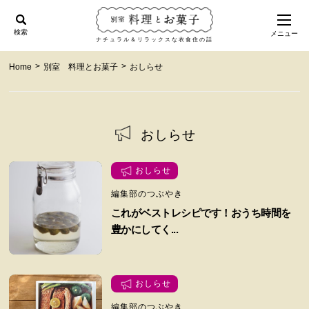
検索
メニュー
ナチュラル＆リラックスな衣食住の話
>
>
Home
別室 料理とお菓子
おしらせ
おしらせ
おしらせ
編集部のつぶやき
これがベストレシピです！おうち時間を
豊かにしてく...
おしらせ
編集部のつぶやき