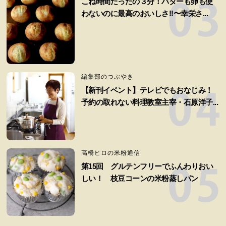
こね時間たったの３分！バターも卵も使
わないのに最高のおいしさ!!〜幸栄さ...
編集部のつぶやき
【新刊イベント】テレビでもおなじみ！
予約の取れない料理教室主宰・石原洋子...
高橋ヒロの米粉通信
第15回 グルテンフリーでふんわりおい
しい！ 枝豆コーンの米粉蒸しパン