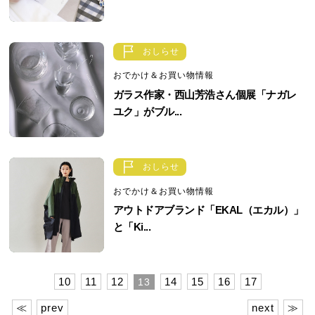
おしらせ
おでかけ＆お買い物情報
ガラス作家・西山芳浩さん個展「ナガレ
ユク」がブル...
おしらせ
おでかけ＆お買い物情報
アウトドアブランド「EKAL（エカル）」
と「Ki...
10
11
12
14
15
16
17
13
≪
prev
next
≫