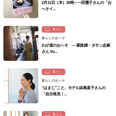
2月11日（木）20時～一田憲子さんの「お
へそイ...
暮らし
暮らしのおへそ
わが道のおへそ ― 家政婦・タサン志麻
さん Vo...
暮らし
暮らしのおへそ
“はまじ”こと、モデル浜島直子さんの
「自分発見！...
暮らし