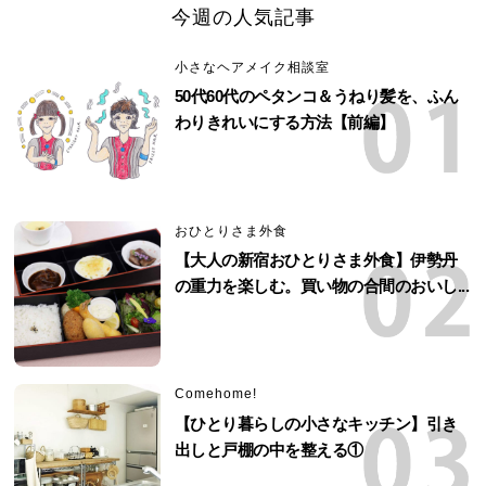
今週の人気記事
小さなヘアメイク相談室
50代60代のペタンコ＆うねり髪を、ふん
わりきれいにする方法【前編】
おひとりさま外食
【大人の新宿おひとりさま外食】伊勢丹
の重力を楽しむ。買い物の合間のおいし...
Comehome!
【ひとり暮らしの小さなキッチン】引き
出しと戸棚の中を整える①