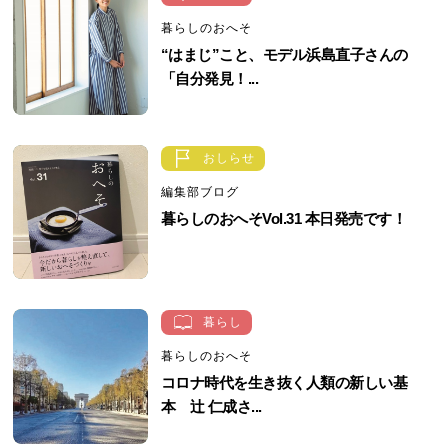
暮らしのおへそ
“はまじ”こと、モデル浜島直子さんの
「自分発見！...
おしらせ
編集部ブログ
暮らしのおへそVol.31 本日発売です！
暮らし
暮らしのおへそ
コロナ時代を生き抜く人類の新しい基
本 辻 仁成さ...