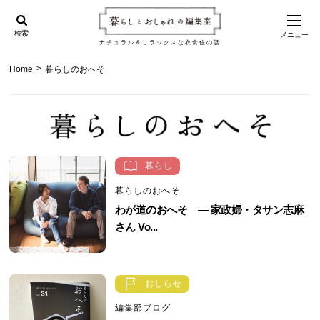
検索
メニュー
ナチュラル＆リラックスな衣食住の話
>
Home
暮らしのおへそ
暮らし
暮らしのおへそ
わが道のおへそ ― 家政婦・タサン志麻
さん Vo...
おしらせ
編集部ブログ