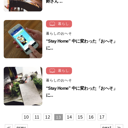
鈴さん ...
暮らし
暮らしのおへそ
“Stay Home” 中に変わった「おへそ」
に...
暮らし
暮らしのおへそ
“Stay Home” 中に変わった「おへそ」
に...
10
11
12
14
15
16
17
13
≪
prev
next
≫