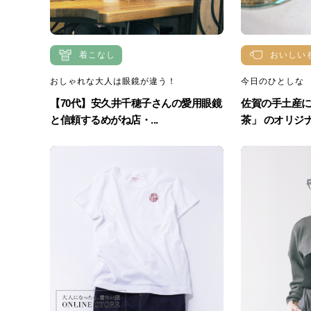
着こなし
おいしい
おしゃれな大人は眼鏡が違う！
今日のひとしな
【70代】安久井千穂子さんの愛用眼鏡
佐賀の手土産
と信頼するめがね店・...
茶」 のオリジナ