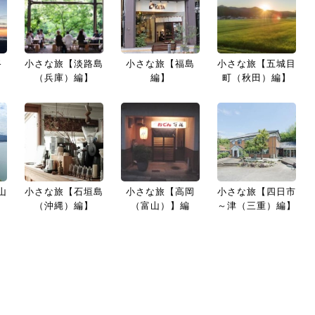
路
小さな旅【淡路島
小さな旅【福島
小さな旅【五城目
】
（兵庫）編】
編】
町（秋田）編】
山
小さな旅【石垣島
小さな旅【高岡
小さな旅【四日市
（沖縄）編】
（富山）】編
～津（三重）編】