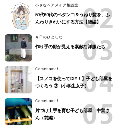
小さなヘアメイク相談室
50代60代のペタンコ＆うねり髪を、ふ
んわりきれいにする方法【後編】
今日のひとしな
作り手の顔が見える素敵な洋服たち
Comehome!
【スノコを使ってDIY！】子ども部屋を
つくろう ③（小学生女子）
Comehome!
片づけ上手を育む子ども部屋 中畠さ
ん（前編）