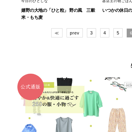
今日のひとしな
器店主の朝ごは
嬉野の大地の「ひと粒」 野の風 三穀
いつかの休日
米・もち麦
≪
prev
3
4
5
公式通販