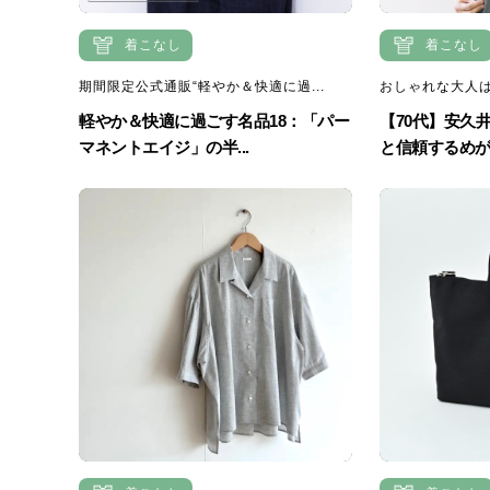
着こなし
着こなし
期間限定公式通販“軽やか＆快適に過...
おしゃれな大人
軽やか＆快適に過ごす名品18：「パー
【70代】安久
マネントエイジ」の半...
と信頼するめがね