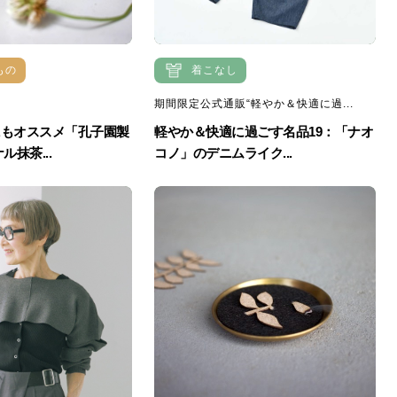
もの
着こなし
期間限定公式通販“軽やか＆快適に過...
にもオススメ「孔子園製
軽やか＆快適に過ごす名品19：「ナオ
ル抹茶...
コノ」のデニムライク...