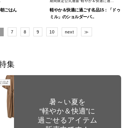
ん
期間限定公式通販“軽やか＆快適に過...
の朝ごはん
軽やか＆快適に過ごす名品15：「ドゥ
ミル」のショルダーバ...
7
8
9
10
next
≫
6
特集
暑～い夏を
“軽やか＆快適”に
過ごせるアイテム