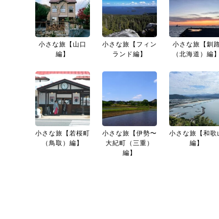
小さな旅【山口
小さな旅【フィン
小さな旅【釧
編】
ランド編】
（北海道）編
小さな旅【若桜町
小さな旅【伊勢〜
小さな旅【和歌
（鳥取）編】
大紀町（三重）
編】
編】