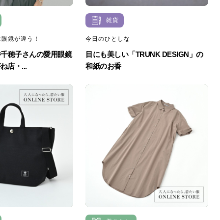
雑貨
は眼鏡が違う！
今日のひとしな
井千穂子さんの愛用眼鏡
目にも美しい「TRUNK DESIGN」の
店・...
和紙のお香