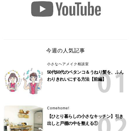
今週の人気記事
小さなヘアメイク相談室
50代60代のペタンコ＆うねり髪を、ふん
わりきれいにする方法【前編】
Comehome!
【ひとり暮らしの小さなキッチン】引き
出しと戸棚の中を整える①