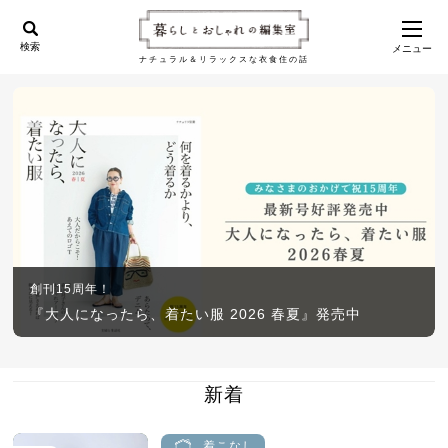
検索
メニュー
ナチュラル＆リラックスな衣食住の話
創刊15周年！
『大人になったら、着たい服 2026 春夏』発売中
新着
着こなし