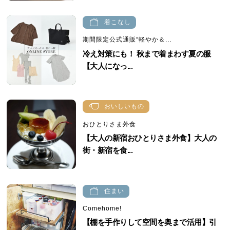
着こなし
期間限定公式通販“軽やか＆...
冷え対策にも！ 秋まで着まわす夏の服
【大人になっ...
おいしいもの
おひとりさま外食
【大人の新宿おひとりさま外食】大人の
街・新宿を食...
住まい
Comehome!
【棚を手作りして空間を奥まで活用】引