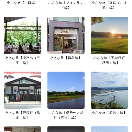
小さな旅【山口編】
小さな旅【フィンラン
小さな旅【釧路（北海
ド編】
道）編】
小さな旅【淡路島（兵
小さな旅【福島編】
小さな旅【五城目町
庫）編】
（秋田）編】
小さな旅【若桜町（鳥
小さな旅【伊勢〜大紀
小さな旅【和歌山編】
取）編】
町（三重）編】