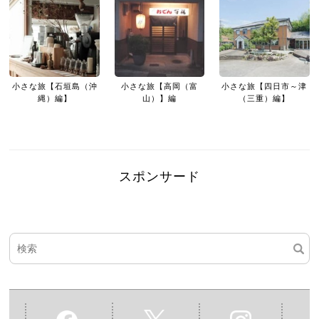
小さな旅【石垣島（沖
小さな旅【高岡（富
小さな旅【四日市～津
縄）編】
山）】編
（三重）編】
スポンサード