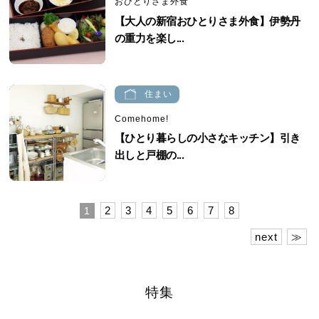
おひとりさま外食
【大人の新宿おひとりさま外食】伊勢丹
の重力を楽し...
住まい
Comehome!
【ひとり暮らしの小さなキッチン】引き
出しと戸棚の...
2
3
4
5
6
7
8
1
next
≫
特集