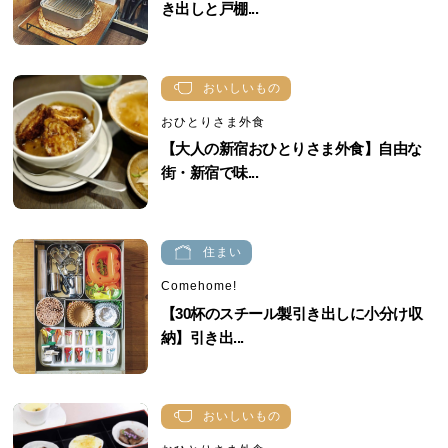
き出しと戸棚...
おいしいもの
おひとりさま外食
【大人の新宿おひとりさま外食】自由な
街・新宿で味...
住まい
Comehome!
【30杯のスチール製引き出しに小分け収
納】引き出...
おいしいもの