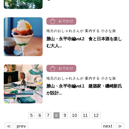
おでかけ
地元のおしゃれさんが 案内する 小さな旅
勝山・永平寺編vol.2 食と日本酒を楽し
む大人...
おでかけ
地元のおしゃれさんが 案内する 小さな旅
勝山・永平寺編vol.1 建築家・磯崎新氏
が設計...
5
6
7
9
10
11
12
8
≪
prev
next
≫