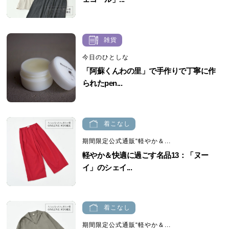
雑貨
今日のひとしな
「阿蘇くんわの里」で手作りで丁寧に作
られたpen...
着こなし
期間限定公式通販“軽やか＆...
軽やか＆快適に過ごす名品13：「ヌー
イ」のシェイ...
着こなし
期間限定公式通販“軽やか＆...