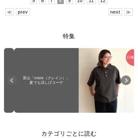
5
6
7
9
10
11
12
8
≪
prev
next
≫
特集
日曜連載
富山「crane（クレイン）」
夏でも涼しげコーデ
カテゴリごとに読む