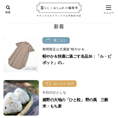
検索
メニュー
ナチュラル＆リラックスな衣食住の話
新着
着こなし
期間限定公式通販“軽やか＆...
軽やか＆快適に過ごす名品16：「ル・ピ
ボット」の...
おいしいもの
今日のひとしな
嬉野の大地の「ひと粒」 野の風 三穀
米・もち麦