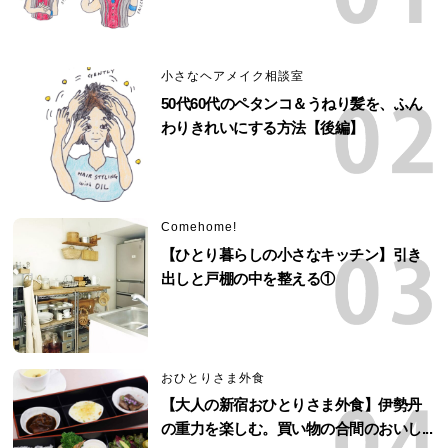
小さなヘアメイク相談室
50代60代のペタンコ＆うねり髪を、ふん
わりきれいにする方法【後編】
Comehome!
【ひとり暮らしの小さなキッチン】引き
出しと戸棚の中を整える①
おひとりさま外食
【大人の新宿おひとりさま外食】伊勢丹
の重力を楽しむ。買い物の合間のおいし...