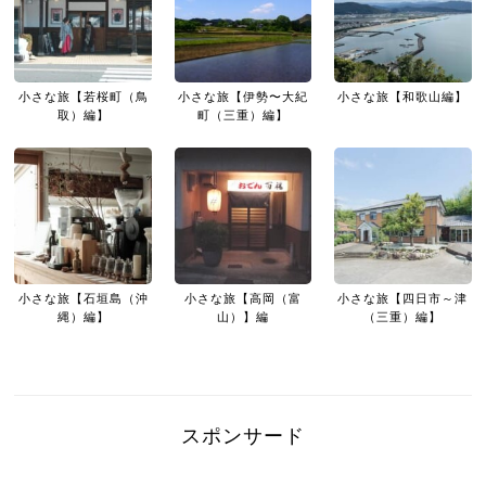
小さな旅【若桜町（鳥
小さな旅【伊勢〜大紀
小さな旅【和歌山編】
取）編】
町（三重）編】
小さな旅【石垣島（沖
小さな旅【高岡（富
小さな旅【四日市～津
縄）編】
山）】編
（三重）編】
スポンサード